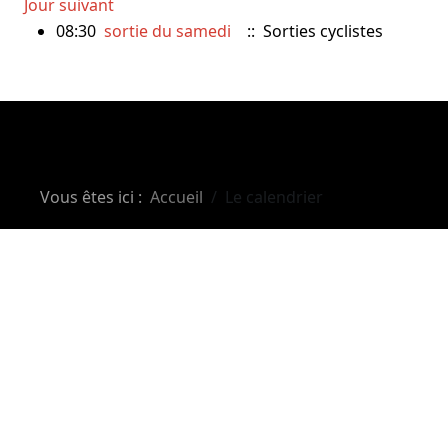
Jour suivant
08:30
sortie du samedi
:: Sorties cyclistes
Vous êtes ici :
Accueil
Le calendrier