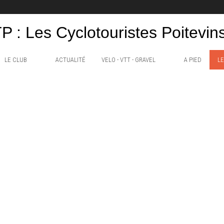
P : Les Cyclotouristes Poitevin
LE CLUB
ACTUALITÉ
VELO - VTT - GRAVEL
A PIED
LE