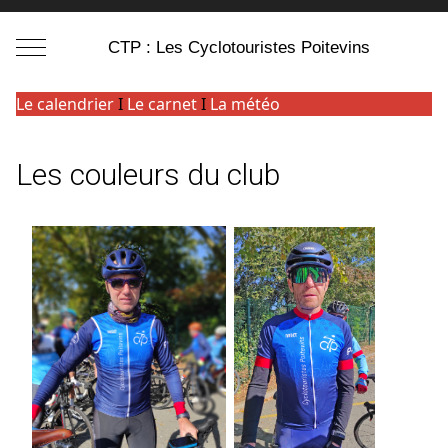
Mobile Menu Toggle
CTP : Les Cyclotouristes Poitevins
Le calendrier
I
Le carnet
I
La météo
Les couleurs du club