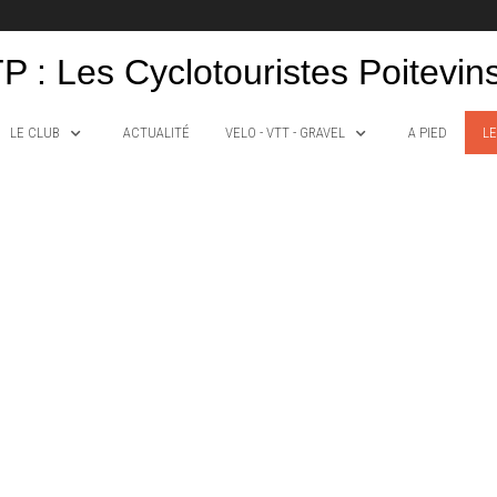
P : Les Cyclotouristes Poitevin
LE CLUB
ACTUALITÉ
VELO - VTT - GRAVEL
A PIED
LE