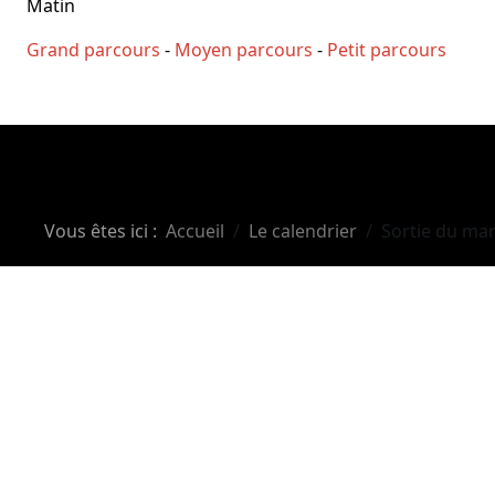
Matin
Grand parcours
-
Moyen parcours
-
Petit parcours
Vous êtes ici :
Accueil
Le calendrier
Sortie du ma