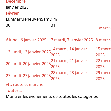
Décembre
Janvier 2025
Février
Lun
Mar
Mer
Jeu
Ven
Sam
Dim
30
31
1
mercre
6
lundi, 6 janvier 2025
7
mardi, 7 janvier 2025
8
mercre
14
mardi, 14 janvier
15
mercr
13
lundi, 13 janvier 2025
2025
2025
21
mardi, 21 janvier
22
mercr
20
lundi, 20 janvier 2025
2025
2025
28
mardi, 28 janvier
29
mercr
27
lundi, 27 janvier 2025
2025
2025
vtt, route et marche
Toutes…
Montrer les évènements de toutes les catégories