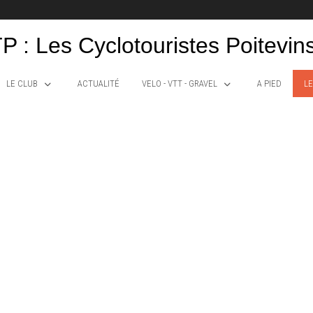
P : Les Cyclotouristes Poitevin
LE CLUB
ACTUALITÉ
VELO - VTT - GRAVEL
A PIED
LE