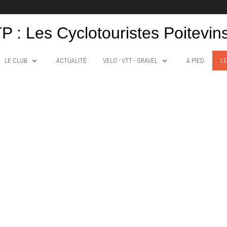
P : Les Cyclotouristes Poitevin
LE CLUB
ACTUALITÉ
VELO - VTT - GRAVEL
A PIED
LE