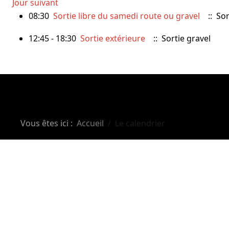
Jour suivant
08:30
Sortie libre du samedi route ou gravel
:: Sor
12:45 - 18:30
Sortie extérieure
:: Sortie gravel
Vous êtes ici :
Accueil
Le calendrier