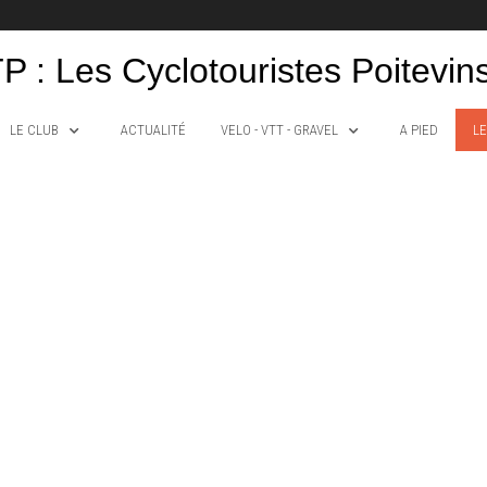
P : Les Cyclotouristes Poitevin
LE CLUB
ACTUALITÉ
VELO - VTT - GRAVEL
A PIED
LE