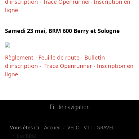
d'inscription
-
Trace Openrunner
-
Inscription en
ligne
Samedi 23 mai, BRM 600 Berry et Sologne
Règlement
-
Feuille de route
-
Bulletin
d'inscription
-
Trace Openrunner
-
Inscription en
ligne
Fil de navigation
Vous êtes ici :
Accueil
VELO - VTT - GRAVEL
Les BRM